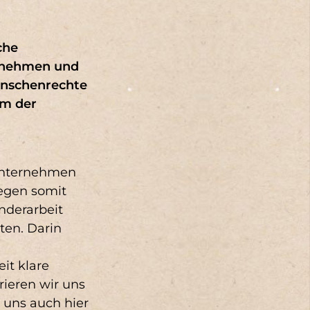
(3)
DNK 7 (3)
DNK 11 (1)
DNK 14 (1)
che
ernehmen und
GRI SRS-205-3 (1)
enschenrechte
rm der
unternehmen
iegen somit
nderarbeit
ten. Darin
it klare
rieren wir uns
 uns auch hier