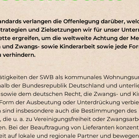
sräumen im Unternehmen
NK 12 (3)
DNK 16 (3)
DNK 18 (3)
DNK 20 
as SWB-Potenzialträgerprogramm
kation über Intranet-Feed
DNK 2 (2)
DNK 3 (2)
DNK 6 (2)
DNK 9 (2)
andards verlangen die Offenlegung darüber, wel
rategien und Zielsetzungen wir für unser Unt
NK 4 (1)
GRI SRS 419-1 (1)
GRI SRS-102-14 (1)
kette ergreifen, um die weltweite Achtung der M
n und Zwangs- sowie Kinderarbeit sowie jede Fo
 verhindern.
sse
tätigkeiten der SWB als kommunales Wohnungs
halb der Bundesrepublik Deutschland und unterl
sowie dem deutschen Recht, die Zwangs- und Ki
 Form der Ausbeutung oder Unterdrückung verbie
n sind insbesondere auch die Bestimmungen des
 die u. a. zu Vereinigungsfreiheit oder Zwangsarbe
en. Bei der Beauftragung von Lieferanten konzent
it auf lokale und regionale Partner und bewegen