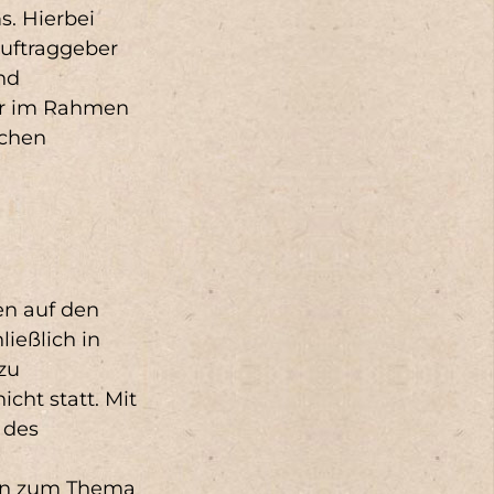
s. Hierbei
 Auftraggeber
nd
ir im Rahmen
ichen
en auf den
ießlich in
zu
cht statt. Mit
 des
en zum Thema