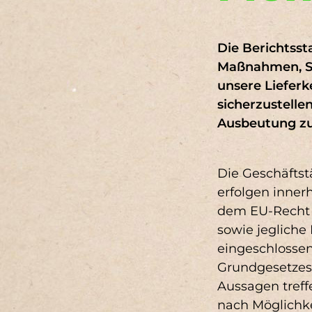
Schaffung von Kommunikation
DNK 1 (4)
DNK 10 (4)
D
Mitarbeiterentwicklung über d
Interaktive Mitarbeiterkommuni
DNK 13 (2)
DNK 15 (2)
Die Berichtsst
Maßnahmen, St
DNK 17 (1)
DNK 19 (1)
D
unsere Liefer
sicherzustelle
Ausbeutung zu
Ergebni
Die Geschäfts
erfolgen inner
dem EU-Recht 
sowie jegliche
eingeschlosse
Grundgesetzes,
Aussagen treff
nach Möglichke