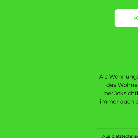
K
Als Wohnungs
des Wohnen
berücksicht
immer auch d
Aus platztechni