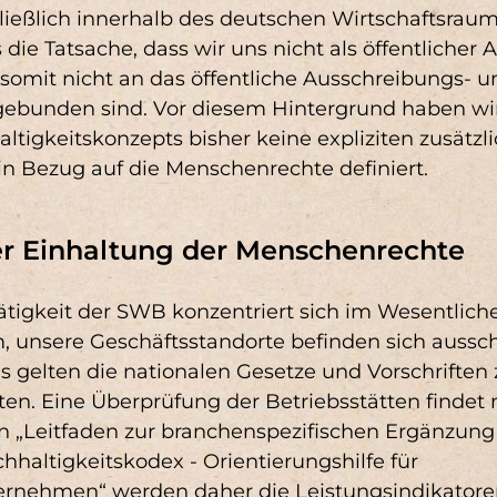
ießlich innerhalb des deutschen Wirtschaftsraum
 die Tatsache, dass wir uns nicht als öffentlicher
somit nicht an das öffentliche Ausschreibungs- u
gebunden sind. Vor diesem Hintergrund haben w
ltigkeitskonzepts bisher keine expliziten zusätzl
in Bezug auf die Menschenrechte definiert.
r Einhaltung der Menschenrechte
ätigkeit der SWB konzentriert sich im Wesentlich
unsere Geschäftsstandorte befinden sich ausschl
s gelten die nationalen Gesetze und Vorschriften 
n. Eine Überprüfung der Betriebsstätten findet ni
n „Leitfaden zur branchenspezifischen Ergänzung
haltigkeitskodex - Orientierungshilfe für
nehmen“ werden daher die Leistungsindikator