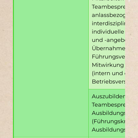
Teambesprechung
anlassbezogene
interdisziplinär
individuelle En
und -angebote; 
Übernahme von 
Führungsverant
Mitwirkung in Ar
(intern und exter
Betriebsversa
Auszubildende: 
Teambesprechung
Ausbildungspat
(Führungskräfte)
Ausbildungsleit