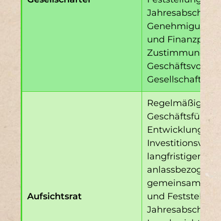
Jahresabschlüss
Genehmigung de
und Finanzplan
Zustimmung zu 
Geschäftsvorfäl
Gesellschaftsver
Regelmäßige Ber
Geschäftsführun
Entwicklung, zu
Investitionsvor
langfristigen Pl
anlassbezogene
gemeinsame Ber
Aufsichtsrat
und Feststellun
Jahresabschlüs