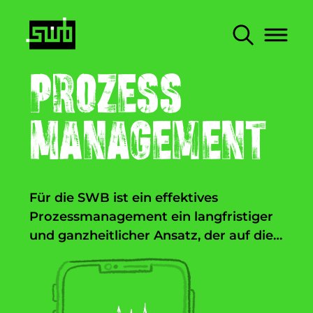
Inhalt
Hauptnav
Prozess
Management
Für die SWB ist ein effektives
Prozessmanagement ein langfristiger
und ganzheitlicher Ansatz, der auf die
systematische Identifikation,
Dokumentation, Analyse, Optimierung,
Durch klare Verantwortlichkeiten,
Steuerung und kontinuierliche
strukturierte Regeln und effiziente
Weiterentwicklung unserer Prozesse