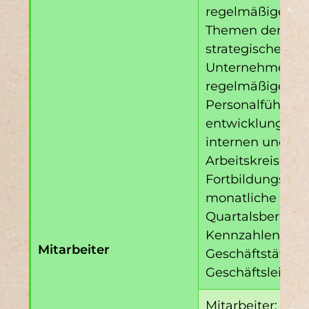
regelmäßige Wo
Themen der nac
strategischen
Unternehmensau
regelmäßiges Co
Personalführung
entwicklung; Mi
internen und ex
Arbeitskreisen;
Fortbildungsm
monatliche und
Quartalsbericht
Kennzahlen der 
Mitarbeiter
Geschäftstätigke
Geschäftsleitun
Mitarbeiter: Abt