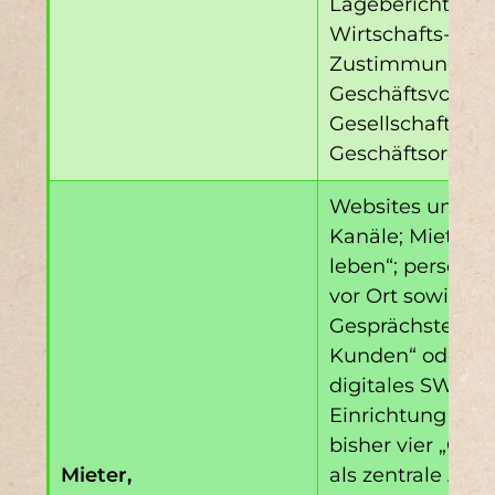
Lageberichten s
Wirtschafts- un
Zustimmung zu 
Geschäftsvorfäl
Gesellschaftsver
Geschäftsordnu
Websites und So
Kanäle; Mieter
leben“; persönl
vor Ort sowie be
Gesprächstermi
Kunden“ oder de
digitales SWB-Mi
Einrichtung und
bisher vier „Qua
Mieter,
als zentrale Anla