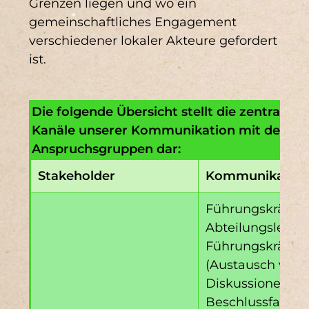
Grenzen liegen und wo ein
gemeinschaftliches Engagement
verschiedener lokaler Akteure gefordert
ist.
Die folgende Übersicht stellt die zentrale
Kanäle unserer Kommunikation mit den ze
Anspruchsgruppen dar:
Stakeholder
Kommunikation
Führungskräfte: 
Abteilungsleiter
Führungskräfte
(Austausch von 
Diskussionen,
Beschlussfassun