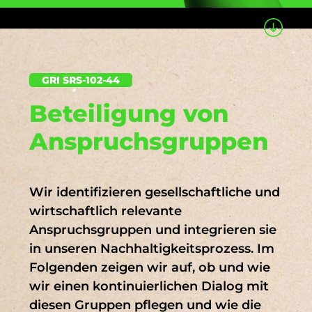
Regenerative Energien
Erarbeitung unserer
Sanierungen
Impressum
Nachhaltigkeitsstrategie
Definition eines
Kennzahlen
Klima
Maßnahmenkataloges inkl.
GRI SRS-102-44
Zuständigkeiten
Beteiligung von
Ökonomie
Etablierung eines
Anspruchsgruppen
Kennzahlensystems
Verstärkte Einführung von
Schnelleinstieg
projektorientiertem Arbeiten
Wir identifizieren gesellschaftliche und
(bspw. die Optimierung der
DNK 1 (4)
DNK 10 (4)
wirtschaftlich relevante
telefonischen Erreichbarkeit)
Anspruchsgruppen und integrieren sie
Überarbeitung der
DNK 12 (3)
DNK 16 (3)
in unseren Nachhaltigkeitsprozess. Im
Organisationsstruktur, u. a. durch
Folgenden zeigen wir auf, ob und wie
Abteilungszusammenlegungen,
DNK 18 (3)
DNK 20 (3)
wir einen kontinuierlichen Dialog mit
Schaffung von Stabstsellen,
diesen Gruppen pflegen und wie die
Trennung von kaufmännischer
DNK 7 (3)
DNK 13 (2)