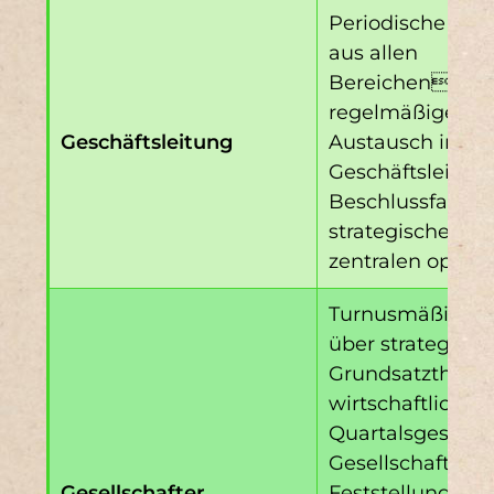
Periodische Ber
aus allen
Bereichen/Fa
regelmäßiger, d
Geschäftsleitung
Austausch inner
Geschäftsleitung
Beschlussfassun
strategischen A
zentralen opera
Turnusmäßige Be
über strategisch
Grundsatzthem
wirtschaftliche 
Quartalsgespräc
Gesellschafter
Gesellschafter
Feststellung der