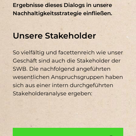
Ergebnisse dieses Dialogs in unsere
und technischer
Nachhaltigkeitsstrategie einfließen.
Geschäftsleitung,
DNK 15 (2)
DNK 2 (2)
Einrichtung der IT als
DNK 3 (2)
DNK 6 (2)
eigenständige Abteilung
Unsere Stakeholder
Errichtung DBF-Neubau als
DNK 9 (2)
DNK 11 (1)
technisches Kompetenzzentrum
So vielfältig und facettenreich wie unser
DNK 14 (1)
DNK 17 (1)
Geschäft sind auch die Stakeholder der
SWB. Die nachfolgend angeführten
DNK 19 (1)
DNK 4 (1)
wesentlichen Anspruchsgruppen haben
sich aus einer intern durchgeführten
GRI SRS 419-1 (1)
Stakeholderanalyse ergeben:
GRI SRS-102-14 (1)
GRI SRS-205-3 (1)