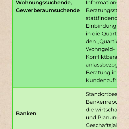
Wohnungssuchende,
Informations- u
Gewerberaumsuchende
Beratungsstellen 
stattfindende Qu
Einbindung der
in die Quartiers
den „Quartierspu
Wohngeld- und
Konfliktberatung
anlassbezogene H
Beratung in der
Kundenzufriede
Standortbestim
Bankenreport mi
die wirtschaftli
Banken
und Planung fü
Geschäftsjahr (ha