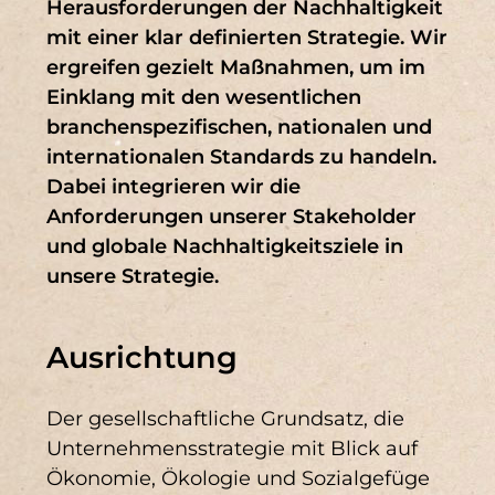
Herausforderungen der Nachhaltigkeit
Schnelleinstieg
mit einer klar definierten Strategie. Wir
Erstellung unserer
ergreifen gezielt Maßnahmen, um im
Unternehmensstrategie SWB.2030
Einklang mit den wesentlichen
DNK 1 (4)
Erstellung unsere
DNK 10 (4)
branchenspezifischen, nationalen und
Nachhaltigkeitsstrategie
internationalen Standards zu handeln.
DNK 12 (3)
DNK 16 (3)
Bestandsanalyse
Dabei integrieren wir die
Durchführung einer einfachen
DNK 18 (3)
DNK 20 (3)
Anforderungen unserer Stakeholder
Wesentlichkeitsanalyse
und globale Nachhaltigkeitsziele in
Definition eines Zielbildes
DNK 7 (3)
DNK 13 (2)
unsere Strategie.
Gezielte Nutzung und Ausschöpfen
von Fördermitteln
DNK 15 (2)
DNK 2 (2)
Planung und Umsetzung der
Ausrichtung
DNK 3 (2)
DNK 6 (2)
Digital Roadmap
Der gesellschaftliche Grundsatz, die
DNK 9 (2)
DNK 11 (1)
Unternehmensstrategie mit Blick auf
Ökonomie, Ökologie und Sozialgefüge
DNK 14 (1)
DNK 17 (1)