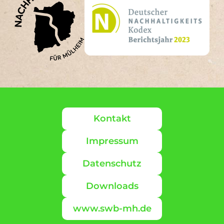
GRI SRS-205-3 (1)
Ergebnisse
Kontakt
Impressum
Datenschutz
Downloads
www.swb-mh.de