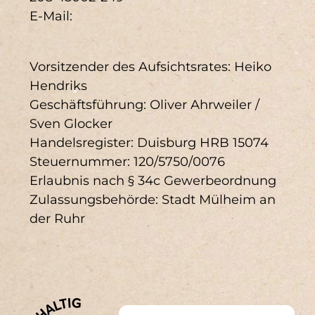
E-Mail:
DNK 18 (3)
DNK 20 (3)
DNK 7 (3)
DNK 13 (2)
Vorsitzender des Aufsichtsrates: Heiko
Hendriks
DNK 15 (2)
DNK 2 (2)
Geschäftsführung: Oliver Ahrweiler /
Sven Glocker
DNK 3 (2)
DNK 6 (2)
Handelsregister: Duisburg HRB 15074
DNK 9 (2)
DNK 11 (1)
Steuernummer: 120/5750/0076
Erlaubnis nach § 34c Gewerbeordnung
DNK 14 (1)
DNK 17 (1)
Zulassungsbehörde: Stadt Mülheim an
der Ruhr
DNK 19 (1)
DNK 4 (1)
GRI SRS 419-1 (1)
Footer
GRI SRS-102-14 (1)