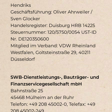
DNK1
Fokusthemen
Hendriks
Geschäftsführung: Oliver Ahrweiler /
Klimaschutz
Sven Glocker
Regenerative Energien
Handelsregister: Duisburg HRB 14225
Steuernummer: 120/5750/0054 UST-ID
Sanierungen
Impressum
Nr. DE120350600
Mitglied im Verband: VDW Rheinland
Kennzahlen
Klima
Westfalen, Goltsteinstraße 29, 40211
Düsseldorf
Ökonomie
SWB-Dienstleistungs-, Bauträger- und
Schnelleinstieg
Finanzservicegesellschaft mbH
Bahnstraße 25
DNK 1 (4)
DNK 10 (4)
45468 Mülheim an der Ruhr
Telefon: +49 208 45002-0, Telefax: +49
DNK 12 (3)
DNK 16 (3)
208 45002-249